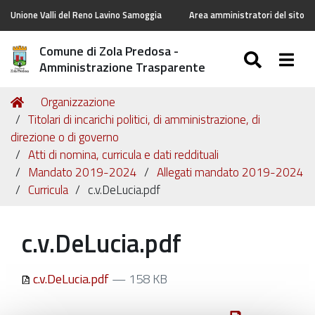
Unione Valli del Reno Lavino Samoggia
Area amministratori del sito
Comune di Zola Predosa -
SEARC
Togg
Amministrazione Trasparente
Tu
Home
Organizzazione
sei
Titolari di incarichi politici, di amministrazione, di
qui:
direzione o di governo
Atti di nomina, curricula e dati reddituali
Mandato 2019-2024
Allegati mandato 2019-2024
Curricula
c.v.DeLucia.pdf
c.v.DeLucia.pdf
c.v.DeLucia.pdf
— 158 KB