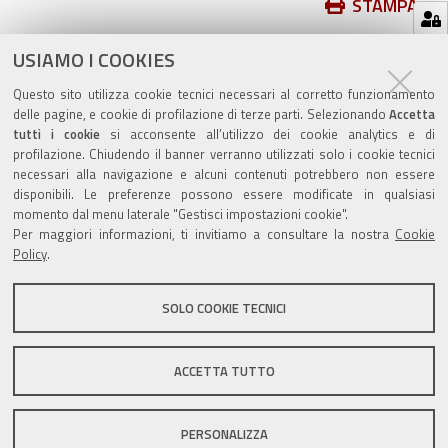
Azioni
STAMPA
sul
ultima modifica
20/08/2020
documento
USIAMO I COOKIES
Questo sito utilizza cookie tecnici necessari al corretto funzionamento
delle pagine, e cookie di profilazione di terze parti. Selezionando
Accetta
tutti i cookie
si acconsente all’utilizzo dei cookie analytics e di
profilazione. Chiudendo il banner verranno utilizzati solo i cookie tecnici
Valuta questo sito
necessari alla navigazione e alcuni contenuti potrebbero non essere
disponibili. Le preferenze possono essere modificate in qualsiasi
momento dal menu laterale "Gestisci impostazioni cookie".
Per maggiori informazioni, ti invitiamo a consultare la nostra
Cookie
Policy
.
SOLO COOKIE TECNICI
Sito istituzionale Comune di Zola Predosa
ACCETTA TUTTO
Privacy policy
|
DPO
|
Accessibilità
PERSONALIZZA