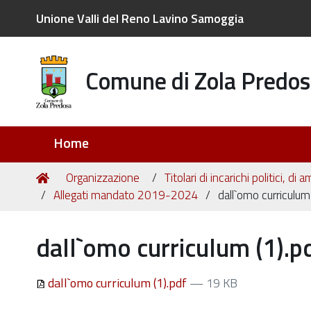
Unione Valli del Reno Lavino Samoggia
Comune di Zola Predos
Sezioni
Home
Tu
Home
Organizzazione
Titolari di incarichi politici, d
sei
Allegati mandato 2019-2024
dall`omo curriculum
qui:
dall`omo curriculum (1).p
dall`omo curriculum (1).pdf
— 19 KB