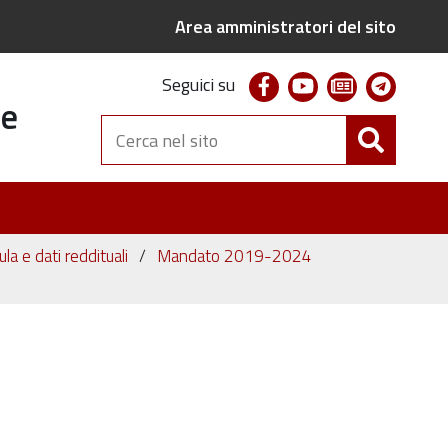
Area amministratori del sito
facebook
youtube
newsletter
telegr
Seguici su
te
Cerca
nel
sito
ula e dati reddituali
Mandato 2019-2024