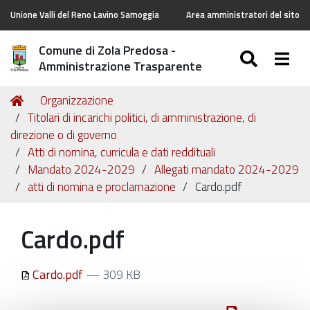
Unione Valli del Reno Lavino Samoggia
Area amministratori del sito
Comune di Zola Predosa -
SEARC
Togg
Amministrazione Trasparente
Tu
Home
Organizzazione
sei
Titolari di incarichi politici, di amministrazione, di
qui:
direzione o di governo
Atti di nomina, curricula e dati reddituali
Mandato 2024-2029
Allegati mandato 2024-2029
atti di nomina e proclamazione
Cardo.pdf
Cardo.pdf
Cardo.pdf
— 309 KB