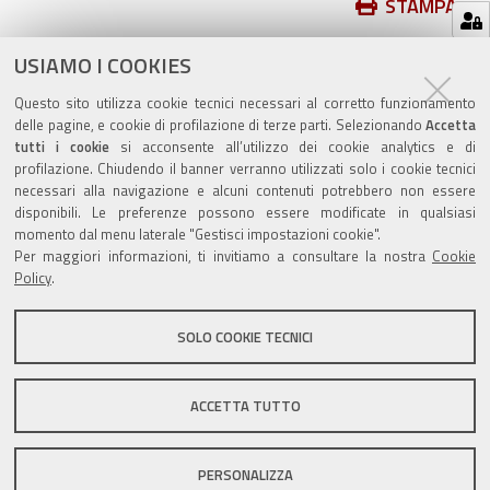
Azioni
STAMPA
sul
ultima modifica
20/05/2025
documento
USIAMO I COOKIES
Questo sito utilizza cookie tecnici necessari al corretto funzionamento
delle pagine, e cookie di profilazione di terze parti. Selezionando
Accetta
tutti i cookie
si acconsente all’utilizzo dei cookie analytics e di
profilazione. Chiudendo il banner verranno utilizzati solo i cookie tecnici
Valuta questo sito
necessari alla navigazione e alcuni contenuti potrebbero non essere
disponibili. Le preferenze possono essere modificate in qualsiasi
momento dal menu laterale "Gestisci impostazioni cookie".
Per maggiori informazioni, ti invitiamo a consultare la nostra
Cookie
Policy
.
SOLO COOKIE TECNICI
Sito istituzionale Comune di Zola Predosa
ACCETTA TUTTO
Privacy policy
|
DPO
|
Accessibilità
PERSONALIZZA