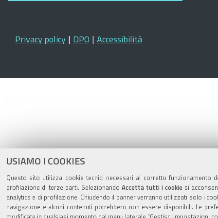
Privacy policy
|
DPO
|
Accessibilità
USIAMO I COOKIES
Questo sito utilizza cookie tecnici necessari al corretto funzionamento d
profilazione di terze parti. Selezionando
Accetta tutti i cookie
si acconsent
analytics e di profilazione. Chiudendo il banner verranno utilizzati solo i coo
navigazione e alcuni contenuti potrebbero non essere disponibili. Le pr
modificate in qualsiasi momento dal menu laterale "Gestisci impostazioni co