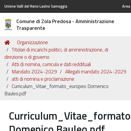
Unione Valli del Reno Lavino Samoggia
Area 
Comune di Zola Predosa - Amministrazione
Trasparente
Tu
Home
Organizzazione
sei
Titolari di incarichi politici, di amministrazione, di
qui:
direzione o di governo
Atti di nomina, curricula e dati reddituali
Mandato 2024-2029
Allegati mandato 2024-2029
atti di nomina e proclamazione
Curriculum_Vitae_formato_europeo Domenico
Bauleo.pdf
Curriculum_Vitae_format
Domenico Bauleo.pdf