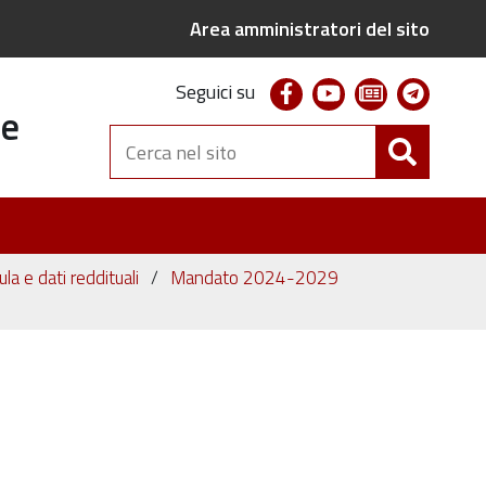
Area amministratori del sito
facebook
youtube
newsletter
telegr
Seguici su
te
Cerca
nel
sito
ula e dati reddituali
Mandato 2024-2029