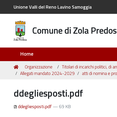
Unione Valli del Reno Lavino Samoggia
Comune di Zola Predos
Sezioni
Home
Tu
Home
Organizzazione
Titolari di incarichi politici, d
sei
Allegati mandato 2024-2029
atti di nomina e p
qui:
ddegliesposti.pdf
ddegliesposti.pdf
— 69 KB