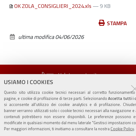
OK ZOLA_CONSIGLIERI_2024.xls
— 9 KB
Azioni
STAMPA
sul
ultima modifica
04/06/2026
documento
Valuta questo sito
USIAMO I COOKIES
Questo sito utilizza cookie tecnici necessari al corretto funzionamento
pagine, e cookie di profilazione di terze parti. Selezionando
Accetta tutti i 
si acconsente all’utilizzo dei cookie analytics e di profilazione. Chiude
banner verranno utilizzati solo i cookie tecnici necessari alla navigazione e 
Sito istituzionale Comune di Zola Predosa
contenuti potrebbero non essere disponibili. Le preferenze possono e
modificate in qualsiasi momento dal menu laterale "Gestisci impostazioni co
Per maggiori informazioni, ti invitiamo a consultare la nostra
Cookie Policy
.