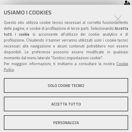
Azioni
STAMPA
USIAMO I COOKIES
sul
ultima modifica
27/08/2024
Questo sito utilizza cookie tecnici necessari al corretto funzionamento
documento
delle pagine, e cookie di profilazione di terze parti. Selezionando
Accetta
tutti i cookie
si acconsente all’utilizzo dei cookie analytics e di
profilazione. Chiudendo il banner verranno utilizzati solo i cookie tecnici
necessari alla navigazione e alcuni contenuti potrebbero non essere
disponibili. Le preferenze possono essere modificate in qualsiasi
momento dal menu laterale "Gestisci impostazioni cookie".
Valuta questo sito
Per maggiori informazioni, ti invitiamo a consultare la nostra
Cookie
Policy
.
SOLO COOKIE TECNICI
Sito istituzionale Comune di Zola Predosa
ACCETTA TUTTO
PERSONALIZZA
Privacy policy
|
DPO
|
Accessibilità