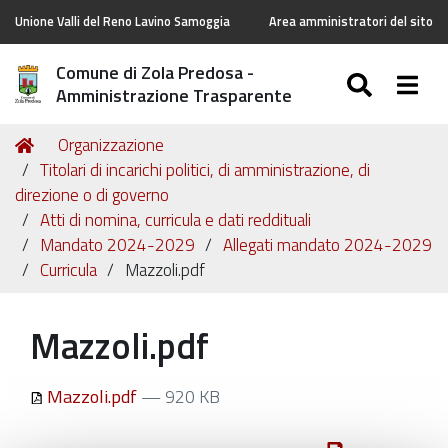
Unione Valli del Reno Lavino Samoggia
Area amministratori del sito
Comune di Zola Predosa -
SEARC
Togg
Amministrazione Trasparente
Tu
Home
Organizzazione
sei
Titolari di incarichi politici, di amministrazione, di
qui:
direzione o di governo
Atti di nomina, curricula e dati reddituali
Mandato 2024-2029
Allegati mandato 2024-2029
Curricula
Mazzoli.pdf
Mazzoli.pdf
Mazzoli.pdf
— 920 KB