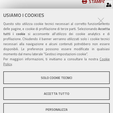
Azioni
STAMPA
sul
ultima modifica
20/05/2025
documento
USIAMO I COOKIES
Questo sito utilizza cookie tecnici necessari al corretto funzionamento
delle pagine, e cookie di profilazione di terze parti. Selezionando
Accetta
tutti i cookie
si acconsente all’utilizzo dei cookie analytics e di
profilazione. Chiudendo il banner verranno utilizzati solo i cookie tecnici
Valuta questo sito
necessari alla navigazione e alcuni contenuti potrebbero non essere
disponibili. Le preferenze possono essere modificate in qualsiasi
momento dal menu laterale "Gestisci impostazioni cookie".
Per maggiori informazioni, ti invitiamo a consultare la nostra
Cookie
Policy
.
SOLO COOKIE TECNICI
Sito istituzionale Comune di Zola Predosa
ACCETTA TUTTO
Privacy policy
|
DPO
|
Accessibilità
PERSONALIZZA