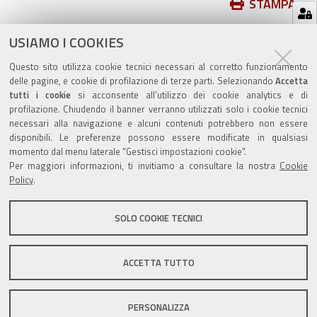
Azioni
STAMPA
sul
ultima modifica
20/05/2025
documento
USIAMO I COOKIES
Questo sito utilizza cookie tecnici necessari al corretto funzionamento
delle pagine, e cookie di profilazione di terze parti. Selezionando
Accetta
tutti i cookie
si acconsente all’utilizzo dei cookie analytics e di
profilazione. Chiudendo il banner verranno utilizzati solo i cookie tecnici
Valuta questo sito
necessari alla navigazione e alcuni contenuti potrebbero non essere
disponibili. Le preferenze possono essere modificate in qualsiasi
momento dal menu laterale "Gestisci impostazioni cookie".
Per maggiori informazioni, ti invitiamo a consultare la nostra
Cookie
Policy
.
SOLO COOKIE TECNICI
Sito istituzionale Comune di Zola Predosa
ACCETTA TUTTO
Privacy policy
|
DPO
|
Accessibilità
PERSONALIZZA