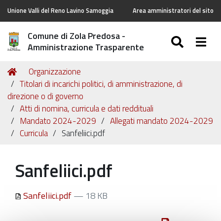
Unione Valli del Reno Lavino Samoggia
Area amministratori del sito
Comune di Zola Predosa -
SEARC
Togg
Amministrazione Trasparente
Tu
Home
Organizzazione
sei
Titolari di incarichi politici, di amministrazione, di
qui:
direzione o di governo
Atti di nomina, curricula e dati reddituali
Mandato 2024-2029
Allegati mandato 2024-2029
Curricula
Sanfeliici.pdf
Sanfeliici.pdf
Sanfeliici.pdf
— 18 KB