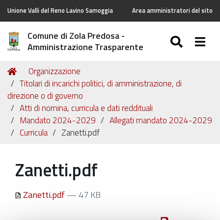
Unione Valli del Reno Lavino Samoggia
Area amministratori del sito
Comune di Zola Predosa -
SEARC
Togg
Amministrazione Trasparente
Tu
Home
Organizzazione
sei
Titolari di incarichi politici, di amministrazione, di
qui:
direzione o di governo
Atti di nomina, curricula e dati reddituali
Mandato 2024-2029
Allegati mandato 2024-2029
Curricula
Zanetti.pdf
Zanetti.pdf
Zanetti.pdf
— 47 KB