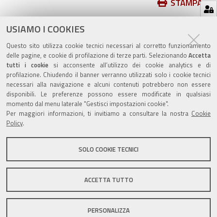
Azioni
STAMPA
sul
ultima modifica
20/05/2025
documento
USIAMO I COOKIES
Questo sito utilizza cookie tecnici necessari al corretto funzionamento
delle pagine, e cookie di profilazione di terze parti. Selezionando
Accetta
tutti i cookie
si acconsente all’utilizzo dei cookie analytics e di
profilazione. Chiudendo il banner verranno utilizzati solo i cookie tecnici
Valuta questo sito
necessari alla navigazione e alcuni contenuti potrebbero non essere
disponibili. Le preferenze possono essere modificate in qualsiasi
momento dal menu laterale "Gestisci impostazioni cookie".
Per maggiori informazioni, ti invitiamo a consultare la nostra
Cookie
Policy
.
SOLO COOKIE TECNICI
Sito istituzionale Comune di Zola Predosa
ACCETTA TUTTO
Privacy policy
|
DPO
|
Accessibilità
PERSONALIZZA