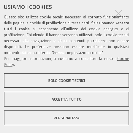
USIAMO I COOKIES
Questo sito utilizza cookie tecnici necessari al corretto funzionamento
delle pagine, e cookie di profilazione di terze parti. Selezionando
Accetta
tutti i cookie
si acconsente all’utilizzo dei cookie analytics e di
Valuta questo sito
profilazione. Chiudendo il banner verranno utilizzati solo i cookie tecnici
necessari alla navigazione e alcuni contenuti potrebbero non essere
disponibili. Le preferenze possono essere modificate in qualsiasi
momento dal menu laterale "Gestisci impostazioni cookie".
Per maggiori informazioni, ti invitiamo a consultare la nostra
Cookie
Policy
.
Sito istituzionale Comune di Zola Predosa
SOLO COOKIE TECNICI
Privacy policy
|
DPO
|
Accessibilità
ACCETTA TUTTO
PERSONALIZZA