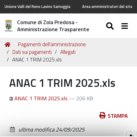
Unione Valli del Reno Lavino Samoggia
Area amministratori del sito
Comune di Zola Predosa -
SEARC
Togg
Amministrazione Trasparente
Tu
Home
Pagamenti dell'amministrazione
sei
Dati sui pagamenti
Allegati
qui:
ANAC 1 TRIM 2025.xls
ANAC 1 TRIM 2025.xls
ANAC 1 TRIM 2025.xls
— 206 KB
Azioni
STAMPA
sul
ultima modifica
24/09/2025
documento