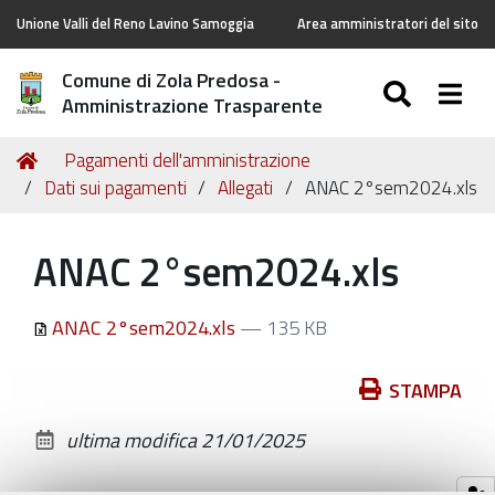
Unione Valli del Reno Lavino Samoggia
Area amministratori del sito
Comune di Zola Predosa -
SEARC
Togg
Amministrazione Trasparente
Tu
Home
Pagamenti dell'amministrazione
sei
Dati sui pagamenti
Allegati
ANAC 2°sem2024.xls
qui:
ANAC 2°sem2024.xls
ANAC 2°sem2024.xls
— 135 KB
Azioni
STAMPA
sul
ultima modifica
21/01/2025
documento