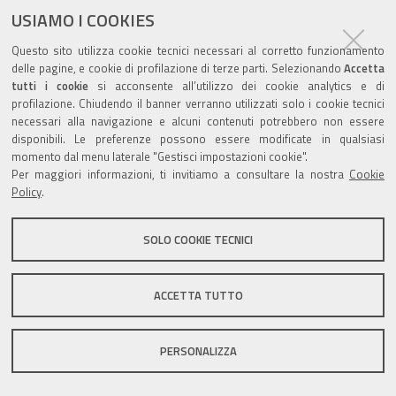
USIAMO I COOKIES
Questo sito utilizza cookie tecnici necessari al corretto funzionamento
Valuta questo sito
delle pagine, e cookie di profilazione di terze parti. Selezionando
Accetta
tutti i cookie
si acconsente all’utilizzo dei cookie analytics e di
profilazione. Chiudendo il banner verranno utilizzati solo i cookie tecnici
necessari alla navigazione e alcuni contenuti potrebbero non essere
disponibili. Le preferenze possono essere modificate in qualsiasi
momento dal menu laterale "Gestisci impostazioni cookie".
Per maggiori informazioni, ti invitiamo a consultare la nostra
Cookie
Sito istituzionale Comune di Zola Predosa
Policy
.
SOLO COOKIE TECNICI
Privacy policy
|
DPO
|
Accessibilità
ACCETTA TUTTO
PERSONALIZZA