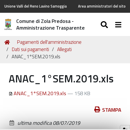
Unione Valli del Reno Lavino Samoggia
Area amministratori del sito
Comune di Zola Predosa -
SEARC
Togg
Amministrazione Trasparente
Tu
Home
Pagamenti dell'amministrazione
sei
Dati sui pagamenti
Allegati
qui:
ANAC_1°SEM.2019.xls
ANAC_1°SEM.2019.xls
ANAC_1°SEM.2019.xls
— 158 KB
Azioni
STAMPA
sul
ultima modifica
08/07/2019
documento