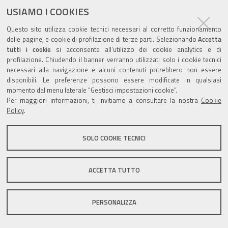
USIAMO I COOKIES
Questo sito utilizza cookie tecnici necessari al corretto funzionamento
delle pagine, e cookie di profilazione di terze parti. Selezionando
Accetta
tutti i cookie
si acconsente all’utilizzo dei cookie analytics e di
Valuta questo sito
profilazione. Chiudendo il banner verranno utilizzati solo i cookie tecnici
necessari alla navigazione e alcuni contenuti potrebbero non essere
disponibili. Le preferenze possono essere modificate in qualsiasi
momento dal menu laterale "Gestisci impostazioni cookie".
Per maggiori informazioni, ti invitiamo a consultare la nostra
Cookie
Policy
.
Sito istituzionale Comune di Zola Predosa
SOLO COOKIE TECNICI
Privacy policy
|
DPO
|
Accessibilità
ACCETTA TUTTO
PERSONALIZZA