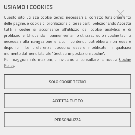
USIAMO I COOKIES
Questo sito utilizza cookie tecnici necessari al corretto funzionamento
delle pagine, e cookie di profilazione di terze parti. Selezionando
Accetta
tutti i cookie
si acconsente all’utilizzo dei cookie analytics e di
Valuta questo sito
profilazione. Chiudendo il banner verranno utilizzati solo i cookie tecnici
necessari alla navigazione e alcuni contenuti potrebbero non essere
disponibili. Le preferenze possono essere modificate in qualsiasi
momento dal menu laterale "Gestisci impostazioni cookie".
Per maggiori informazioni, ti invitiamo a consultare la nostra
Cookie
Policy
.
Sito istituzionale Comune di Zola Predosa
SOLO COOKIE TECNICI
Privacy policy
|
DPO
|
Accessibilità
ACCETTA TUTTO
PERSONALIZZA