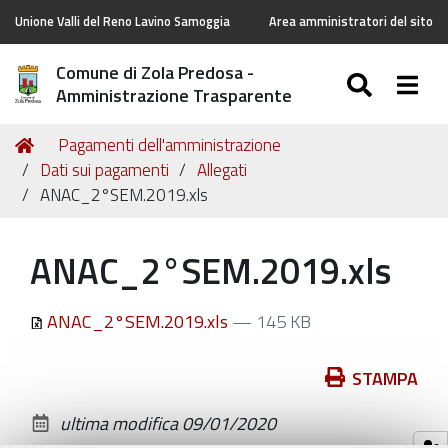
Unione Valli del Reno Lavino Samoggia
Area amministratori del sito
Comune di Zola Predosa -
SEARC
Togg
Amministrazione Trasparente
Tu
Home
Pagamenti dell'amministrazione
sei
Dati sui pagamenti
Allegati
qui:
ANAC_2°SEM.2019.xls
ANAC_2°SEM.2019.xls
ANAC_2°SEM.2019.xls
— 145 KB
Azioni
STAMPA
sul
ultima modifica
09/01/2020
documento