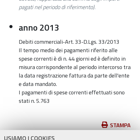
pagati nel periodo di riferimento).
anno 2013
Debiti commerciali-Art. 33-D.Lgs. 33/2013
Il tempo medio dei pagamenti riferito alle
spese correnti è di n. 44 giorni ed è definito in
misura corrispondente al periodo intercorso tra
la data registrazione fattura da parte dell'ente
e data mandato.
I pagamenti di spese correnti effettuati sono
stati n. 5.763
Azioni
STAMPA
sul
USIAMO I COOKIES
pubblicato il
26/11/2018
—