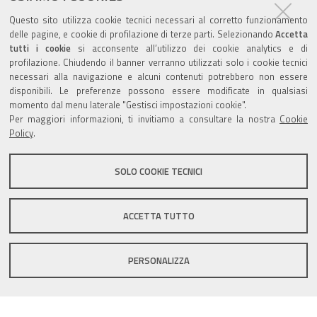
documento
ultima modifica
lo scorso Martedì alle 06:41
Questo sito utilizza cookie tecnici necessari al corretto funzionamento
delle pagine, e cookie di profilazione di terze parti. Selezionando
Accetta
tutti i cookie
si acconsente all’utilizzo dei cookie analytics e di
profilazione. Chiudendo il banner verranno utilizzati solo i cookie tecnici
necessari alla navigazione e alcuni contenuti potrebbero non essere
disponibili. Le preferenze possono essere modificate in qualsiasi
Valuta questo sito
momento dal menu laterale "Gestisci impostazioni cookie".
Per maggiori informazioni, ti invitiamo a consultare la nostra
Cookie
Policy
.
SOLO COOKIE TECNICI
Sito istituzionale Comune di Zola Predosa
ACCETTA TUTTO
PERSONALIZZA
Privacy policy
|
DPO
|
Accessibilità