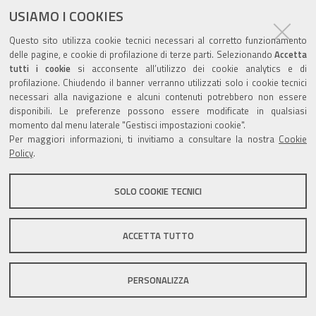
documento
USIAMO I COOKIES
Questo sito utilizza cookie tecnici necessari al corretto funzionamento
delle pagine, e cookie di profilazione di terze parti. Selezionando
Accetta
tutti i cookie
si acconsente all’utilizzo dei cookie analytics e di
profilazione. Chiudendo il banner verranno utilizzati solo i cookie tecnici
Valuta questo sito
necessari alla navigazione e alcuni contenuti potrebbero non essere
disponibili. Le preferenze possono essere modificate in qualsiasi
momento dal menu laterale "Gestisci impostazioni cookie".
Per maggiori informazioni, ti invitiamo a consultare la nostra
Cookie
Policy
.
Sito istituzionale Comune di Zola Predosa
SOLO COOKIE TECNICI
ACCETTA TUTTO
Privacy policy
|
DPO
|
Accessibilità
PERSONALIZZA