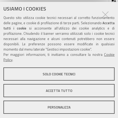
sul
ultima modifica
15/04/2025
documento
USIAMO I COOKIES
Questo sito utilizza cookie tecnici necessari al corretto funzionamento
delle pagine, e cookie di profilazione di terze parti. Selezionando
Accetta
tutti i cookie
si acconsente all’utilizzo dei cookie analytics e di
profilazione. Chiudendo il banner verranno utilizzati solo i cookie tecnici
Valuta questo sito
necessari alla navigazione e alcuni contenuti potrebbero non essere
disponibili. Le preferenze possono essere modificate in qualsiasi
momento dal menu laterale "Gestisci impostazioni cookie".
Per maggiori informazioni, ti invitiamo a consultare la nostra
Cookie
Policy
.
SOLO COOKIE TECNICI
Sito istituzionale Comune di Zola Predosa
ACCETTA TUTTO
Privacy policy
|
DPO
|
Accessibilità
PERSONALIZZA