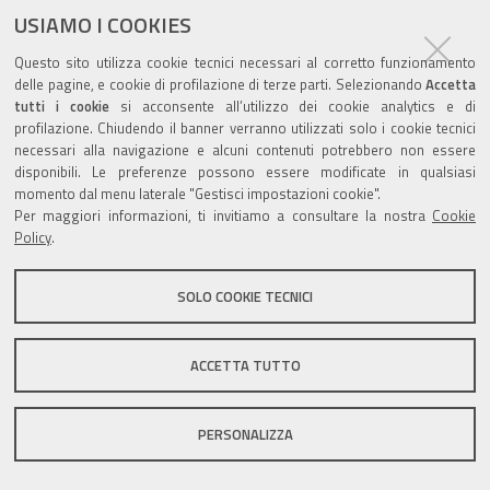
documento
USIAMO I COOKIES
Questo sito utilizza cookie tecnici necessari al corretto funzionamento
delle pagine, e cookie di profilazione di terze parti. Selezionando
Accetta
tutti i cookie
si acconsente all’utilizzo dei cookie analytics e di
profilazione. Chiudendo il banner verranno utilizzati solo i cookie tecnici
Valuta questo sito
necessari alla navigazione e alcuni contenuti potrebbero non essere
disponibili. Le preferenze possono essere modificate in qualsiasi
momento dal menu laterale "Gestisci impostazioni cookie".
Per maggiori informazioni, ti invitiamo a consultare la nostra
Cookie
Policy
.
Sito istituzionale Comune di Zola Predosa
SOLO COOKIE TECNICI
ACCETTA TUTTO
Privacy policy
|
DPO
|
Accessibilità
PERSONALIZZA