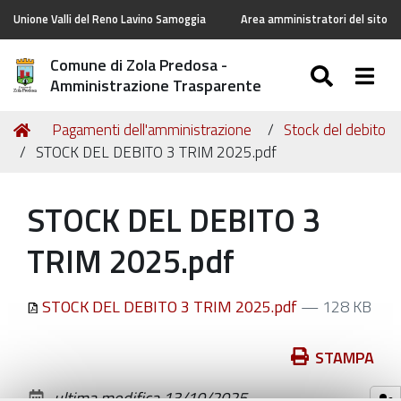
Unione Valli del Reno Lavino Samoggia
Area amministratori del sito
Comune di Zola Predosa -
SEARC
Togg
Amministrazione Trasparente
Tu
Home
Pagamenti dell'amministrazione
Stock del debito
sei
STOCK DEL DEBITO 3 TRIM 2025.pdf
qui:
STOCK DEL DEBITO 3
TRIM 2025.pdf
STOCK DEL DEBITO 3 TRIM 2025.pdf
— 128 KB
Azioni
STAMPA
sul
ultima modifica
13/10/2025