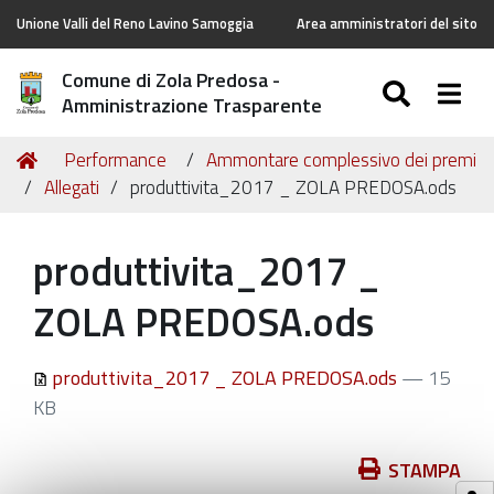
Unione Valli del Reno Lavino Samoggia
Area amministratori del sito
Comune di Zola Predosa -
SEARC
Togg
Amministrazione Trasparente
Tu
Home
Performance
Ammontare complessivo dei premi
sei
Allegati
produttivita_2017 _ ZOLA PREDOSA.ods
qui:
produttivita_2017 _
ZOLA PREDOSA.ods
produttivita_2017 _ ZOLA PREDOSA.ods
— 15
KB
Azioni
STAMPA