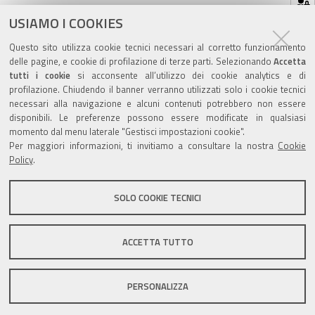
sul
ultima modifica
14/05/2021
documento
USIAMO I COOKIES
Questo sito utilizza cookie tecnici necessari al corretto funzionamento
delle pagine, e cookie di profilazione di terze parti. Selezionando
Accetta
tutti i cookie
si acconsente all’utilizzo dei cookie analytics e di
profilazione. Chiudendo il banner verranno utilizzati solo i cookie tecnici
Valuta questo sito
necessari alla navigazione e alcuni contenuti potrebbero non essere
disponibili. Le preferenze possono essere modificate in qualsiasi
momento dal menu laterale "Gestisci impostazioni cookie".
Per maggiori informazioni, ti invitiamo a consultare la nostra
Cookie
Policy
.
SOLO COOKIE TECNICI
Sito istituzionale Comune di Zola Predosa
ACCETTA TUTTO
Privacy policy
|
DPO
|
Accessibilità
PERSONALIZZA