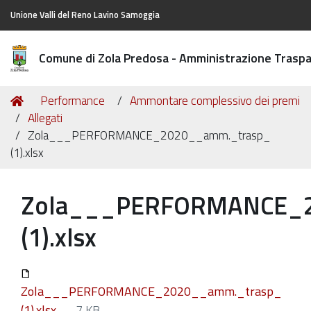
Unione Valli del Reno Lavino Samoggia
Comune di Zola Predosa - Amministrazione Trasp
Tu
Home
Performance
Ammontare complessivo dei premi
sei
Allegati
qui:
Zola___PERFORMANCE_2020__amm._trasp_
(1).xlsx
Zola___PERFORMANCE_2
(1).xlsx
Zola___PERFORMANCE_2020__amm._trasp_
(1).xlsx
— 7 KB