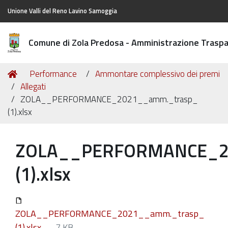
Unione Valli del Reno Lavino Samoggia
Comune di Zola Predosa - Amministrazione Trasp
Tu
Home
Performance
Ammontare complessivo dei premi
sei
Allegati
qui:
ZOLA__PERFORMANCE_2021__amm._trasp_
(1).xlsx
ZOLA__PERFORMANCE_2
(1).xlsx
ZOLA__PERFORMANCE_2021__amm._trasp_
(1).xlsx
— 7 KB