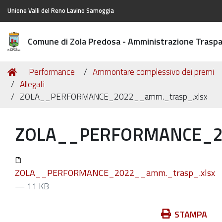
Unione Valli del Reno Lavino Samoggia
Comune di Zola Predosa - Amministrazione Trasp
Tu
Home
Performance
Ammontare complessivo dei premi
sei
Allegati
qui:
ZOLA__PERFORMANCE_2022__amm._trasp_.xlsx
ZOLA__PERFORMANCE_20
ZOLA__PERFORMANCE_2022__amm._trasp_.xlsx
— 11 KB
Azioni
STAMPA