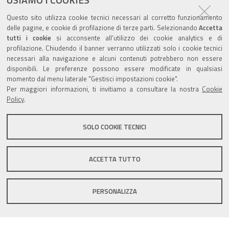
pubblicato il
16/11/2018
—
documento
ultima modifica
15/06/2026
Questo sito utilizza cookie tecnici necessari al corretto funzionamento
delle pagine, e cookie di profilazione di terze parti. Selezionando
Accetta
tutti i cookie
si acconsente all’utilizzo dei cookie analytics e di
profilazione. Chiudendo il banner verranno utilizzati solo i cookie tecnici
necessari alla navigazione e alcuni contenuti potrebbero non essere
disponibili. Le preferenze possono essere modificate in qualsiasi
Valuta questo sito
momento dal menu laterale "Gestisci impostazioni cookie".
Per maggiori informazioni, ti invitiamo a consultare la nostra
Cookie
Policy
.
SOLO COOKIE TECNICI
Sito istituzionale Comune di Zola Predosa
ACCETTA TUTTO
PERSONALIZZA
Privacy policy
|
DPO
|
Accessibilità