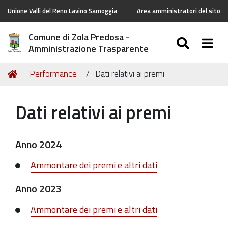
Unione Valli del Reno Lavino Samoggia
Area amministratori del sito
Comune di Zola Predosa -
SEARC
Togg
Amministrazione Trasparente
Tu
Home
Performance
Dati relativi ai premi
sei
qui:
Dati relativi ai premi
Anno 2024
Ammontare dei premi e altri dati
Anno 2023
Ammontare dei premi e altri dati