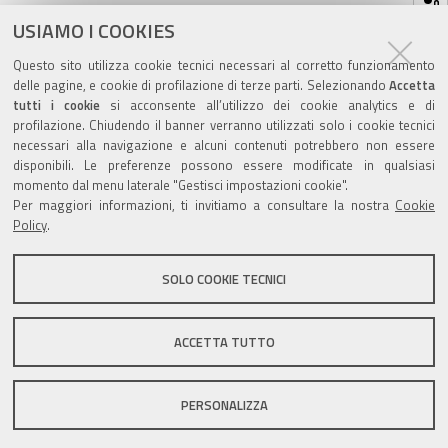
sul
ultima modifica
27/05/2019
documento
USIAMO I COOKIES
Questo sito utilizza cookie tecnici necessari al corretto funzionamento
delle pagine, e cookie di profilazione di terze parti. Selezionando
Accetta
tutti i cookie
si acconsente all’utilizzo dei cookie analytics e di
profilazione. Chiudendo il banner verranno utilizzati solo i cookie tecnici
Valuta questo sito
necessari alla navigazione e alcuni contenuti potrebbero non essere
disponibili. Le preferenze possono essere modificate in qualsiasi
momento dal menu laterale "Gestisci impostazioni cookie".
Per maggiori informazioni, ti invitiamo a consultare la nostra
Cookie
Policy
.
SOLO COOKIE TECNICI
Sito istituzionale Comune di Zola Predosa
ACCETTA TUTTO
Privacy policy
|
DPO
|
Accessibilità
PERSONALIZZA