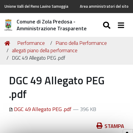
Unione Valli del Reno Lavino Samoggia
Area amministratori del sito
Comune di Zola Predosa -
SEARC
Togg
Amministrazione Trasparente
Tu
Home
Performance
Piano della Performance
sei
allegati piano della performance
qui:
DGC 49 Allegato PEG .pdf
DGC 49 Allegato PEG
.pdf
DGC 49 Allegato PEG .pdf
— 396 KB
Azioni
STAMPA