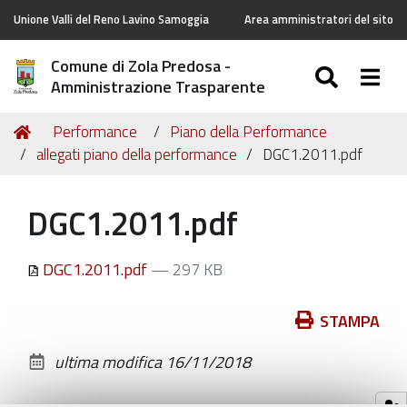
Unione Valli del Reno Lavino Samoggia
Area amministratori del sito
Comune di Zola Predosa -
SEARC
Togg
Amministrazione Trasparente
Tu
Home
Performance
Piano della Performance
sei
allegati piano della performance
DGC1.2011.pdf
qui:
DGC1.2011.pdf
DGC1.2011.pdf
— 297 KB
Azioni
STAMPA
sul
ultima modifica
16/11/2018
documento