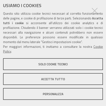
USIAMO I COOKIES
Questo sito utilizza cookie tecnici necessari al corretto funzionamento
Valuta questo sito
delle pagine, e cookie di profilazione di terze parti. Selezionando
Accetta
tutti i cookie
si acconsente all’utilizzo dei cookie analytics e di
profilazione. Chiudendo il banner verranno utilizzati solo i cookie tecnici
necessari alla navigazione e alcuni contenuti potrebbero non essere
disponibili. Le preferenze possono essere modificate in qualsiasi
momento dal menu laterale "Gestisci impostazioni cookie".
Per maggiori informazioni, ti invitiamo a consultare la nostra
Cookie
Sito istituzionale Comune di Zola Predosa
Policy
.
SOLO COOKIE TECNICI
Privacy policy
|
DPO
|
Accessibilità
ACCETTA TUTTO
PERSONALIZZA