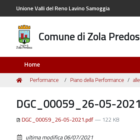
Unione Valli del Reno Lavino Samoggia
Comune di Zola Predos
Sezioni
Home
Tu
Home
Performance
Piano della Performance
all
sei
qui:
DGC_00059_26-05-2021
DGC_00059_26-05-2021.pdf
— 122 KB
ultima modifica
06/07/2021