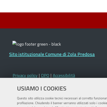
Sito istituzionale Comune di Zola Predosa
Privacy policy
|
DPO
|
Accessibilità
USIAMO I COOKIES
Questo sito utilizza cookie tecnici necessari al corretto funziona
profilazione. Chiudendo il banner verranno utilizzati solo i cook