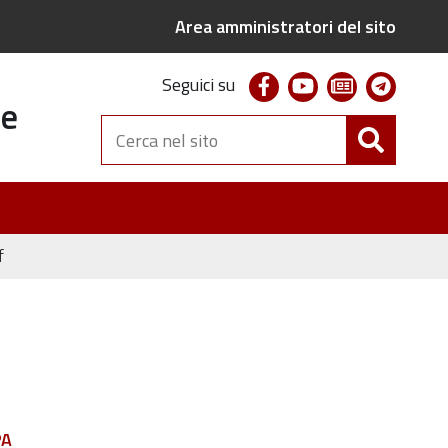
Area amministratori del sito
facebook
youtube
newsletter
telegr
Seguici su
te
Cerca
nel
sito
f
PA