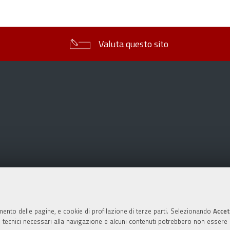
sul
documento
Valuta questo sito
mento delle pagine, e cookie di profilazione di terze parti. Selezionando
Accet
ie tecnici necessari alla navigazione e alcuni contenuti potrebbero non essere