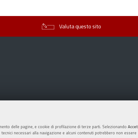
sul
documento
Valuta questo sito
mento delle pagine, e cookie di profilazione di terze parti. Selezionando
Accet
ie tecnici necessari alla navigazione e alcuni contenuti potrebbero non essere