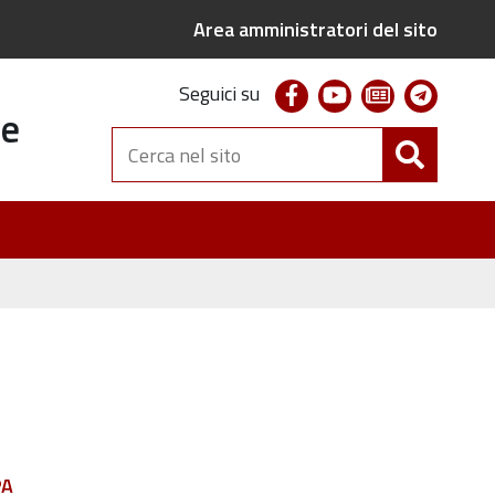
Area amministratori del sito
facebook
youtube
newsletter
telegr
Seguici su
te
Cerca
nel
sito
PA