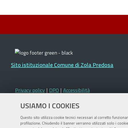
Sito istituzionale Comune di Zola Predosa
Privacy policy
|
DPO
|
Accessibilità
USIAMO I COOKIES
Questo sito utilizza cookie tecnici necessari al corretto funziona
profilazione. Chiudendo il banner verranno utilizzati solo i cook