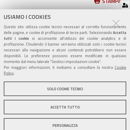
Azioni
STAMPA
sul
ultima modifica
04/05/2020
documento
USIAMO I COOKIES
Questo sito utilizza cookie tecnici necessari al corretto funzionamento
delle pagine, e cookie di profilazione di terze parti. Selezionando
Accetta
tutti i cookie
si acconsente all’utilizzo dei cookie analytics e di
profilazione. Chiudendo il banner verranno utilizzati solo i cookie tecnici
Valuta questo sito
necessari alla navigazione e alcuni contenuti potrebbero non essere
disponibili. Le preferenze possono essere modificate in qualsiasi
momento dal menu laterale "Gestisci impostazioni cookie".
Per maggiori informazioni, ti invitiamo a consultare la nostra
Cookie
Policy
.
SOLO COOKIE TECNICI
Sito istituzionale Comune di Zola Predosa
ACCETTA TUTTO
Privacy policy
|
DPO
|
Accessibilità
PERSONALIZZA