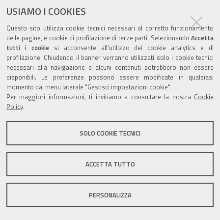
USIAMO I COOKIES
Questo sito utilizza cookie tecnici necessari al corretto funzionamento
Valuta questo sito
delle pagine, e cookie di profilazione di terze parti. Selezionando
Accetta
tutti i cookie
si acconsente all’utilizzo dei cookie analytics e di
profilazione. Chiudendo il banner verranno utilizzati solo i cookie tecnici
necessari alla navigazione e alcuni contenuti potrebbero non essere
disponibili. Le preferenze possono essere modificate in qualsiasi
momento dal menu laterale "Gestisci impostazioni cookie".
Per maggiori informazioni, ti invitiamo a consultare la nostra
Cookie
Sito istituzionale Comune di Zola Predosa
Policy
.
SOLO COOKIE TECNICI
Privacy policy
|
DPO
|
Accessibilità
ACCETTA TUTTO
PERSONALIZZA