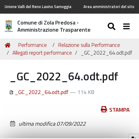
Unione Valli del Reno Lavino Samoggia
Area amministratori del sito
Comune di Zola Predosa -
SEARC
Togg
Amministrazione Trasparente
Tu
Home
Performance
Relazione sulla Performance
sei
Allegati report performance
_GC_2022_64.odt.pdf
qui:
_GC_2022_64.odt.pdf
_GC_2022_64.odt.pdf
— 114 KB
Azioni
STAMPA
sul
ultima modifica
07/09/2022
documento