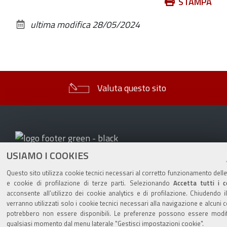
Azioni
STAMPA
sul
ultima modifica
28/05/2024
documento
Valuta questo sito
USIAMO I COOKIES
Sito istituzionale Comune di Zola Predosa
Questo sito utilizza cookie tecnici necessari al corretto funzionamento delle
e cookie di profilazione di terze parti. Selezionando
Accetta tutti i c
acconsente all’utilizzo dei cookie analytics e di profilazione. Chiudendo i
Privacy policy
|
DPO
|
Accessibilità
verranno utilizzati solo i cookie tecnici necessari alla navigazione e alcuni 
potrebbero non essere disponibili. Le preferenze possono essere modif
qualsiasi momento dal menu laterale "Gestisci impostazioni cookie".