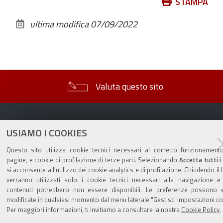
Azioni
STAMPA
sul
ultima modifica
07/09/2022
documento
Valuta questo sito
USIAMO I COOKIES
Questo sito utilizza cookie tecnici necessari al corretto funzionamento
Sito istituzionale Comune di Zola Predosa
pagine, e cookie di profilazione di terze parti. Selezionando
Accetta tutti i
si acconsente all’utilizzo dei cookie analytics e di profilazione. Chiudendo il
verranno utilizzati solo i cookie tecnici necessari alla navigazione e 
contenuti potrebbero non essere disponibili. Le preferenze possono 
Privacy policy
|
DPO
|
Accessibilità
modificate in qualsiasi momento dal menu laterale "Gestisci impostazioni co
Per maggiori informazioni, ti invitiamo a consultare la nostra
Cookie Policy
.