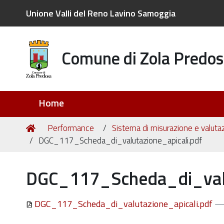
Unione Valli del Reno Lavino Samoggia
Comune di Zola Predos
Sezioni
Home
Tu
Home
Performance
Sistema di misurazione e valuta
sei
DGC_117_Scheda_di_valutazione_apicali.pdf
qui:
DGC_117_Scheda_di_valu
DGC_117_Scheda_di_valutazione_apicali.pdf
—