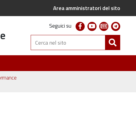
Area amministratori del sito
facebook
youtube
newsletter
telegr
Seguici su
te
Cerca
nel
sito
formance