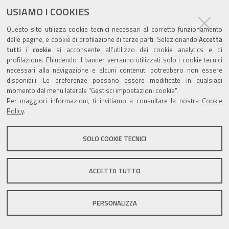
ultima modifica
16/11/2018
documento
USIAMO I COOKIES
Questo sito utilizza cookie tecnici necessari al corretto funzionamento
delle pagine, e cookie di profilazione di terze parti. Selezionando
Accetta
tutti i cookie
si acconsente all’utilizzo dei cookie analytics e di
profilazione. Chiudendo il banner verranno utilizzati solo i cookie tecnici
Valuta questo sito
necessari alla navigazione e alcuni contenuti potrebbero non essere
disponibili. Le preferenze possono essere modificate in qualsiasi
momento dal menu laterale "Gestisci impostazioni cookie".
Per maggiori informazioni, ti invitiamo a consultare la nostra
Cookie
Policy
.
Sito istituzionale Comune di Zola Predosa
SOLO COOKIE TECNICI
ACCETTA TUTTO
Privacy policy
|
DPO
|
Accessibilità
PERSONALIZZA