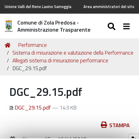
Unione Valli del Reno Lavino Samoggia
Area amministratori del sito
Comune di Zola Predosa -
SEARC
Togg
Amministrazione Trasparente
Tu
Home
Performance
sei
Sistema di misurazione e valutazione della Performance
qui:
Allegati sistema di misurazione performance
DGC_29.15.pdf
DGC_29.15.pdf
DGC_29.15.pdf
— 143 KB
Azioni
STAMPA
sul