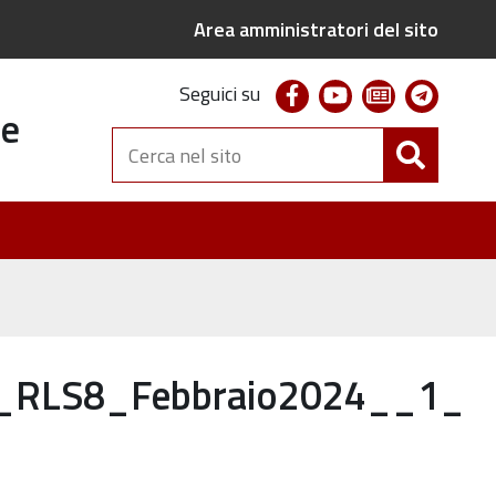
Area amministratori del sito
facebook
youtube
newsletter
telegr
Seguici su
te
Cerca
nel
sito
e_RLS8_Febbraio2024__1_