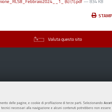
ione_RLS8_Febbraio2024__1_ (6) (1).pdf
— 834 KB
Azioni
STAM
sul
documento
Valuta questo sito
mento delle pagine, e cookie di profilazione di terze parti. Selezionando
Accet
ie tecnici necessari alla navigazione e alcuni contenuti potrebbero non essere