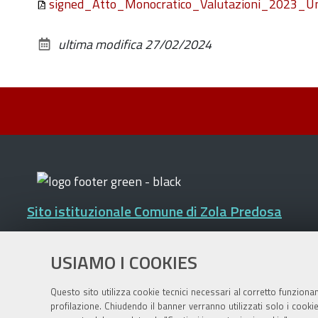
signed_Atto_Monocratico_Valutazioni_2023_Un
ultima modifica
27/02/2024
Sito istituzionale Comune di Zola Predosa
USIAMO I COOKIES
Privacy policy
|
DPO
|
Accessibilità
Questo sito utilizza cookie tecnici necessari al corretto funziona
profilazione. Chiudendo il banner verranno utilizzati solo i cook