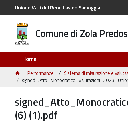
Unione Valli del Reno Lavino Samoggia
Comune di Zola Predos
Sezioni
Home
Tu
Home
Performance
Sistema di misurazione e valuta
sei
signed_Atto_Monocratico_Valutazioni_2023_Unio
qui:
signed_Atto_Monocrati
(6) (1).pdf