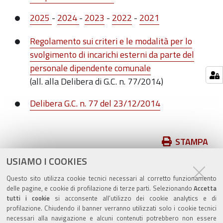
2025
-
2024
-
2023
-
2022
-
2021
Regolamento sui criteri e le modalità per lo
svolgimento di incarichi esterni da parte del
personale dipendente comunale
(all. alla Delibera di G.C. n. 77/2014)
Delibera G.C. n. 77 del 23/12/2014
Azioni
STAMPA
sul
USIAMO I COOKIES
pubblicato il
15/11/2018
—
documento
ultima modifica
19/05/2026
Questo sito utilizza cookie tecnici necessari al corretto funzionamento
delle pagine, e cookie di profilazione di terze parti. Selezionando
Accetta
tutti i cookie
si acconsente all’utilizzo dei cookie analytics e di
profilazione. Chiudendo il banner verranno utilizzati solo i cookie tecnici
necessari alla navigazione e alcuni contenuti potrebbero non essere