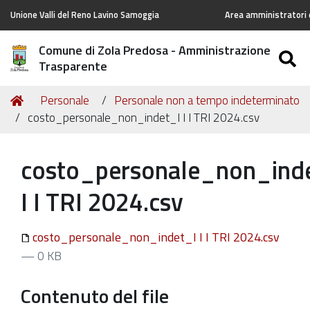
Unione Valli del Reno Lavino Samoggia
Area amministratori d
Comune di Zola Predosa - Amministrazione
S
Trasparente
Tu
Home
Personale
Personale non a tempo indeterminato
sei
costo_personale_non_indet_I I I TRI 2024.csv
qui:
costo_personale_non_ind
I I TRI 2024.csv
costo_personale_non_indet_I I I TRI 2024.csv
— 0 KB
Contenuto del file