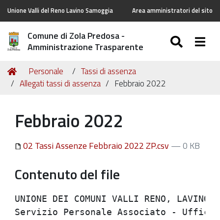
Unione Valli del Reno Lavino Samoggia
Area amministratori del sito
Comune di Zola Predosa -
SEARC
Togg
Amministrazione Trasparente
Tu
Home
Personale
Tassi di assenza
sei
Allegati tassi di assenza
Febbraio 2022
qui:
Febbraio 2022
02 Tassi Assenze Febbraio 2022 ZP.csv
— 0 KB
Contenuto del file
UNIONE DEI COMUNI VALLI RENO, LAVINO E 
Servizio Personale Associato - Ufficio 