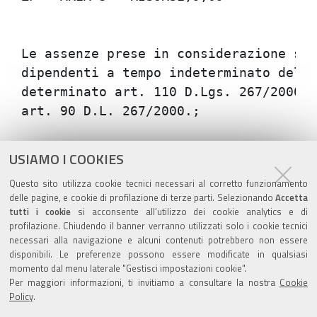
Le assenze prese in considerazione son
dipendenti a tempo indeterminato dell'
determinato art. 110 D.Lgs. 267/2000),
Azioni
STAMPA
USIAMO I COOKIES
sul
ultima modifica
14/04/2022
Questo sito utilizza cookie tecnici necessari al corretto funzionamento
documento
delle pagine, e cookie di profilazione di terze parti. Selezionando
Accetta
tutti i cookie
si acconsente all’utilizzo dei cookie analytics e di
profilazione. Chiudendo il banner verranno utilizzati solo i cookie tecnici
necessari alla navigazione e alcuni contenuti potrebbero non essere
disponibili. Le preferenze possono essere modificate in qualsiasi
momento dal menu laterale "Gestisci impostazioni cookie".
Valuta questo sito
Per maggiori informazioni, ti invitiamo a consultare la nostra
Cookie
Policy
.