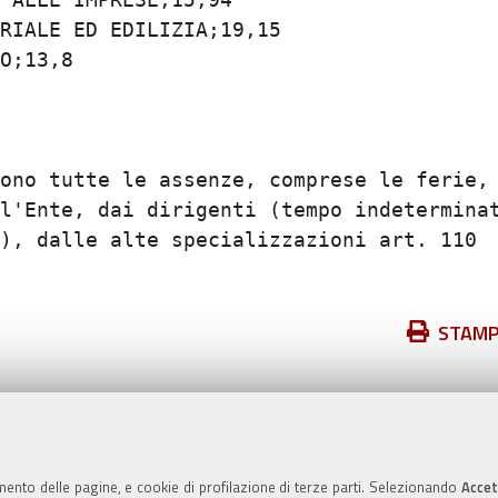
IALE ED EDILIZIA;19,15

;13,8

ono tutte le assenze, comprese le ferie, e
l'Ente, dai dirigenti (tempo indeterminato
), dalle alte specializzazioni art. 110  e
Azioni
STAM
sul
documento
Valuta questo sito
mento delle pagine, e cookie di profilazione di terze parti. Selezionando
Accet