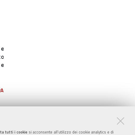
ffettuate dai;

 e tempo ;

 dai dipendenti;

PA
ta tutti i cookie
si acconsente all’utilizzo dei cookie analytics e di