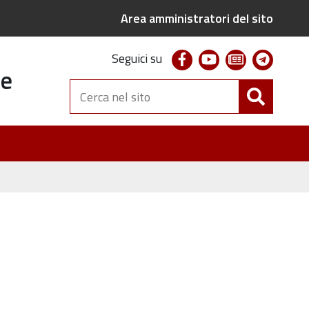
Area amministratori del sito
facebook
youtube
newsletter
telegr
Seguici su
te
Cerca
nel
sito