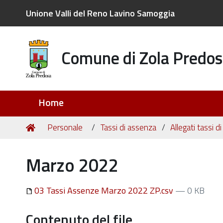
Unione Valli del Reno Lavino Samoggia
Comune di Zola Predos
Sezioni
Home
Tu
Home
Personale
Tassi di assenza
Allegati tassi 
sei
qui:
Marzo 2022
03 Tassi Assenze Marzo 2022 ZP.csv
— 0 KB
Contenuto del file