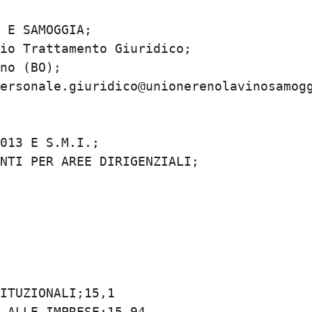
E SAMOGGIA;

o Trattamento Giuridico;

o (BO);

rsonale.giuridico@unionerenolavinosamoggia
13 E S.M.I.;

TI PER AREE DIRIGENZIALI;

TUZIONALI;15,1

ALLE IMPRESE;15,94
