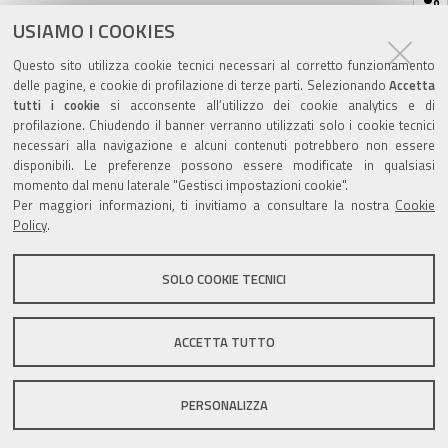
sul
ultima modifica
24/01/2024
documento
USIAMO I COOKIES
Questo sito utilizza cookie tecnici necessari al corretto funzionamento
delle pagine, e cookie di profilazione di terze parti. Selezionando
Accetta
tutti i cookie
si acconsente all’utilizzo dei cookie analytics e di
profilazione. Chiudendo il banner verranno utilizzati solo i cookie tecnici
Valuta questo sito
necessari alla navigazione e alcuni contenuti potrebbero non essere
disponibili. Le preferenze possono essere modificate in qualsiasi
momento dal menu laterale "Gestisci impostazioni cookie".
Per maggiori informazioni, ti invitiamo a consultare la nostra
Cookie
Policy
.
SOLO COOKIE TECNICI
Sito istituzionale Comune di Zola Predosa
ACCETTA TUTTO
Privacy policy
|
DPO
|
Accessibilità
PERSONALIZZA