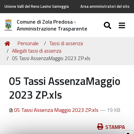
Unione Valli del Reno Lavino Samoggia
Area amministratori del sito
Comune di Zola Predosa -
SEARC
Togg
Amministrazione Trasparente
Tu
Home
Personale
Tassi di assenza
sei
Allegati tassi di assenza
qui:
05 Tassi AssenzaMaggio 2023 ZP.xls
05 Tassi AssenzaMaggio
2023 ZP.xls
05 Tassi Assenza Maggio 2023 ZP.xls
— 19 KB
Azioni
STAMPA