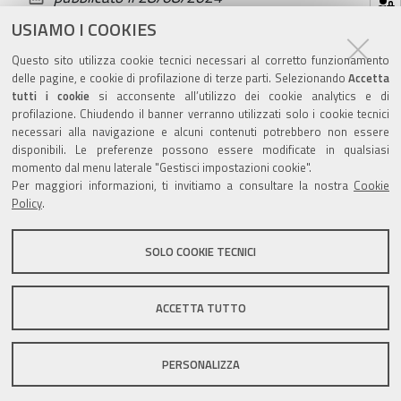
documento
ultima modifica
28/08/2024
USIAMO I COOKIES
Questo sito utilizza cookie tecnici necessari al corretto funzionamento
delle pagine, e cookie di profilazione di terze parti. Selezionando
Accetta
tutti i cookie
si acconsente all’utilizzo dei cookie analytics e di
profilazione. Chiudendo il banner verranno utilizzati solo i cookie tecnici
Valuta questo sito
necessari alla navigazione e alcuni contenuti potrebbero non essere
disponibili. Le preferenze possono essere modificate in qualsiasi
momento dal menu laterale "Gestisci impostazioni cookie".
Per maggiori informazioni, ti invitiamo a consultare la nostra
Cookie
Policy
.
SOLO COOKIE TECNICI
Sito istituzionale Comune di Zola Predosa
ACCETTA TUTTO
Privacy policy
|
DPO
|
Accessibilità
PERSONALIZZA