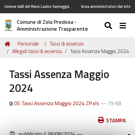
Unione Valli del Reno Lavino Samoggia
Area amministratori del sito
Comune di Zola Predosa -
SEARC
Togg
Amministrazione Trasparente
Tu
Home
Personale
Tassi di assenza
sei
Allegati tassi di assenza
Tassi Assenza Maggio 2024
qui:
Tassi Assenza Maggio
2024
05 Tassi Assenza Maggio 2024 ZP.xls
— 19 KB
Azioni
STAMPA
sul
pubblicato il
28/08/2024
—