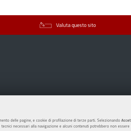
sul
documento
Valuta questo sito
mento delle pagine, e cookie di profilazione di terze parti. Selezionando
Accet
ie tecnici necessari alla navigazione e alcuni contenuti potrebbero non essere