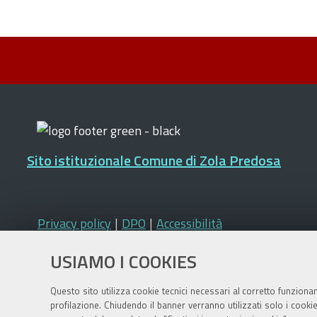
Sito istituzionale Comune di Zola Predosa
Privacy policy
|
DPO
|
Accessibilità
USIAMO I COOKIES
Questo sito utilizza cookie tecnici necessari al corretto funziona
profilazione. Chiudendo il banner verranno utilizzati solo i cook