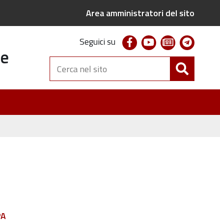
Area amministratori del sito
facebook
youtube
newsletter
telegr
Seguici su
te
Cerca
nel
sito
PA