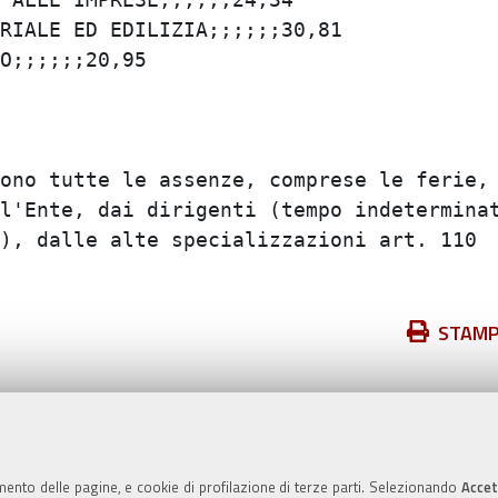
IALE ED EDILIZIA;;;;;;30,81

;;;;;;20,95

ono tutte le assenze, comprese le ferie, e
l'Ente, dai dirigenti (tempo indeterminato
), dalle alte specializzazioni art. 110  e
Azioni
STAM
sul
documento
Valuta questo sito
mento delle pagine, e cookie di profilazione di terze parti. Selezionando
Accet