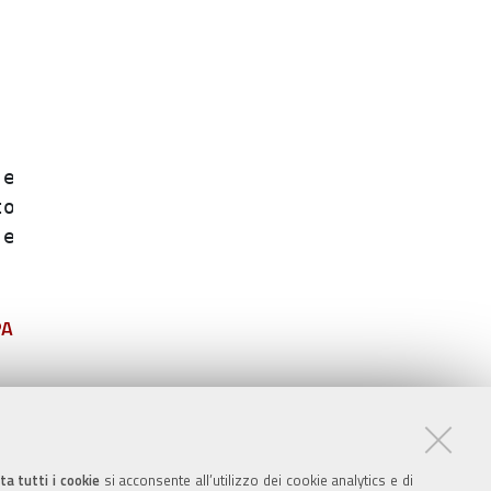
ffettuate dai;;;;;;

 e tempo ;;;;;;

 dai dipendenti;;;;;;

PA
ta tutti i cookie
si acconsente all’utilizzo dei cookie analytics e di