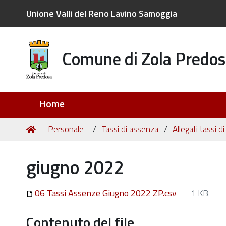
Unione Valli del Reno Lavino Samoggia
Comune di Zola Predos
Sezioni
Home
Tu
Home
Personale
Tassi di assenza
Allegati tassi 
sei
qui:
giugno 2022
06 Tassi Assenze Giugno 2022 ZP.csv
— 1 KB
Contenuto del file