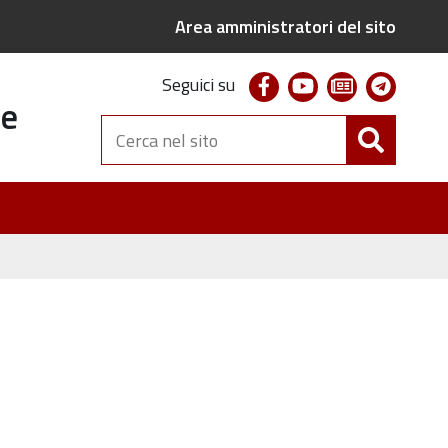
Area amministratori del sito
facebook
youtube
newsletter
telegr
Seguici su
te
Cerca
nel
sito