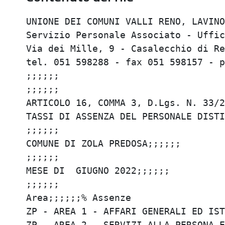
UNIONE DEI COMUNI VALLI RENO, LAVINO 
Servizio Personale Associato - Uffici
Via dei Mille, 9 - Casalecchio di Ren
tel. 051 598288 - fax 051 598157 - p
;;;;;;

;;;;;;

ARTICOLO 16, COMMA 3, D.Lgs. N. 33/20
TASSI DI ASSENZA DEL PERSONALE DISTIN
;;;;;;

COMUNE DI ZOLA PREDOSA;;;;;;

;;;;;;

MESE DI  GIUGNO 2022;;;;;;

;;;;;;

Area;;;;;;% Assenze

ZP - AREA 1 - AFFARI GENERALI ED ISTI
ZP - AREA 2 - SERVIZI ALLA PERSONA E 