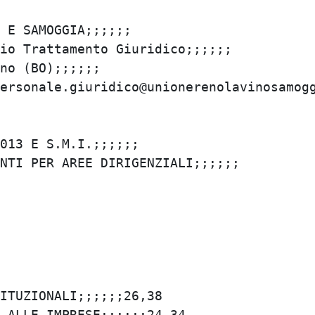
E SAMOGGIA;;;;;;

o Trattamento Giuridico;;;;;;

o (BO);;;;;;

ersonale.giuridico@unionerenolavinosamoggi
13 E S.M.I.;;;;;;

TI PER AREE DIRIGENZIALI;;;;;;

TUZIONALI;;;;;;26,38

ALLE IMPRESE;;;;;;24,34
