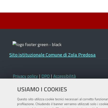
Sito istituzionale Comune di Zola Predosa
Privacy policy
|
DPO
|
Accessibilità
USIAMO I COOKIES
Questo sito utilizza cookie tecnici necessari al corretto funziona
profilazione. Chiudendo il banner verranno utilizzati solo i cook