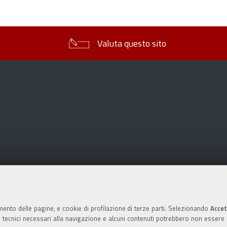
sul
documento
Valuta questo sito
mento delle pagine, e cookie di profilazione di terze parti. Selezionando
Accet
ie tecnici necessari alla navigazione e alcuni contenuti potrebbero non essere