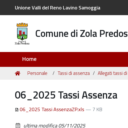
Unione Valli del Reno Lavino Samoggia
Comune di Zola Predos
Sezioni
Home
Tu
Home
Personale
Tassi di assenza
Allegati tassi 
sei
qui:
06_2025 Tassi Assenza
06_2025 Tassi AssenzaZP.xls
— 7 KB
ultima modifica
05/11/2025