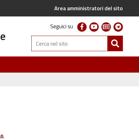
Area amministratori del sito
facebook
youtube
newsletter
telegr
Seguici su
te
Cerca
nel
sito
PA