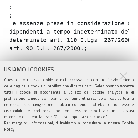
;

;

Le assenze prese in considerazione son
dipendenti a tempo indeterminato dell'
determinato art. 110 D.Lgs. 267/2000),
Azioni
STAMPA
USIAMO I COOKIES
sul
ultima modifica
18/02/2022
Questo sito utilizza cookie tecnici necessari al corretto funzionamento
documento
delle pagine, e cookie di profilazione di terze parti. Selezionando
Accetta
tutti i cookie
si acconsente all’utilizzo dei cookie analytics e di
profilazione. Chiudendo il banner verranno utilizzati solo i cookie tecnici
necessari alla navigazione e alcuni contenuti potrebbero non essere
disponibili. Le preferenze possono essere modificate in qualsiasi
momento dal menu laterale "Gestisci impostazioni cookie".
Valuta questo sito
Per maggiori informazioni, ti invitiamo a consultare la nostra
Cookie
Policy
.