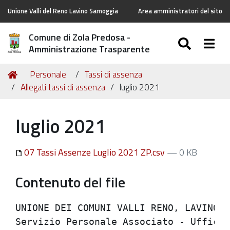
Unione Valli del Reno Lavino Samoggia
Area amministratori del sito
Comune di Zola Predosa -
SEARC
Togg
Amministrazione Trasparente
Tu
Home
Personale
Tassi di assenza
sei
Allegati tassi di assenza
luglio 2021
qui:
luglio 2021
07 Tassi Assenze Luglio 2021 ZP.csv
— 0 KB
Contenuto del file
UNIONE DEI COMUNI VALLI RENO, LAVINO E 
Servizio Personale Associato - Ufficio 