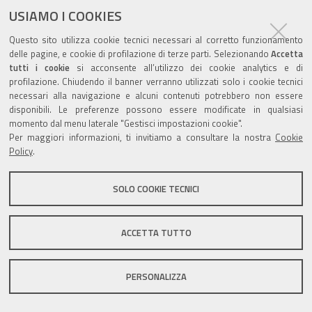
USIAMO I COOKIES
Questo sito utilizza cookie tecnici necessari al corretto funzionamento
Valuta questo sito
delle pagine, e cookie di profilazione di terze parti. Selezionando
Accetta
tutti i cookie
si acconsente all’utilizzo dei cookie analytics e di
profilazione. Chiudendo il banner verranno utilizzati solo i cookie tecnici
necessari alla navigazione e alcuni contenuti potrebbero non essere
disponibili. Le preferenze possono essere modificate in qualsiasi
momento dal menu laterale "Gestisci impostazioni cookie".
Per maggiori informazioni, ti invitiamo a consultare la nostra
Cookie
Sito istituzionale Comune di Zola Predosa
Policy
.
SOLO COOKIE TECNICI
Privacy policy
|
DPO
|
Accessibilità
ACCETTA TUTTO
PERSONALIZZA