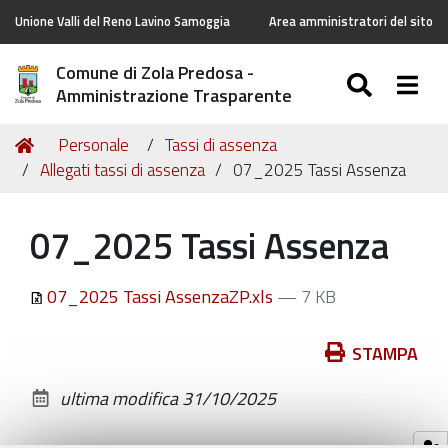
Unione Valli del Reno Lavino Samoggia
Area amministratori del sito
Comune di Zola Predosa -
SEARC
Togg
Amministrazione Trasparente
Tu
Home
Personale
Tassi di assenza
sei
Allegati tassi di assenza
07_2025 Tassi Assenza
qui:
07_2025 Tassi Assenza
07_2025 Tassi AssenzaZP.xls
— 7 KB
Azioni
STAMPA
sul
ultima modifica
31/10/2025
documento