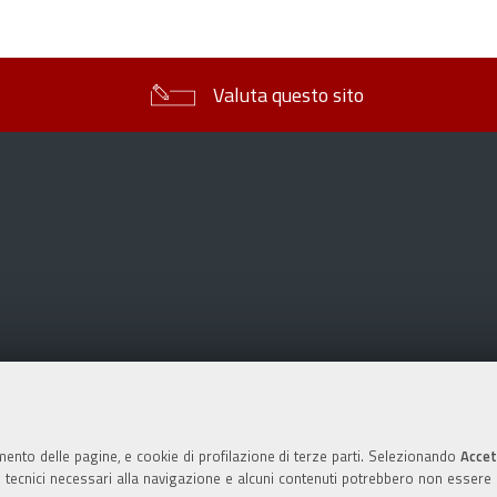
sul
documento
Valuta questo sito
mento delle pagine, e cookie di profilazione di terze parti. Selezionando
Accet
ie tecnici necessari alla navigazione e alcuni contenuti potrebbero non essere