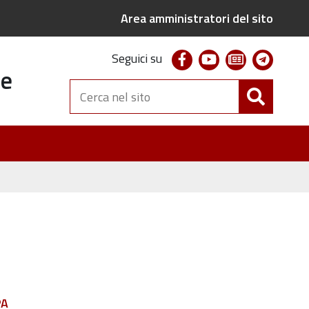
Area amministratori del sito
facebook
youtube
newsletter
telegr
Seguici su
te
Cerca
nel
sito
PA