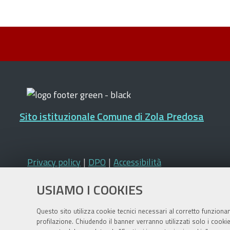
Sito istituzionale Comune di Zola Predosa
Privacy policy
|
DPO
|
Accessibilità
USIAMO I COOKIES
Questo sito utilizza cookie tecnici necessari al corretto funziona
profilazione. Chiudendo il banner verranno utilizzati solo i cook