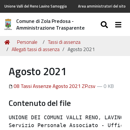
Unione Valli del Reno Lavino Samoggia
Area amministratori del sito
Comune di Zola Predosa -
SEARC
Togg
Amministrazione Trasparente
Tu
Home
Personale
Tassi di assenza
sei
Allegati tassi di assenza
Agosto 2021
qui:
Agosto 2021
08 Tassi Assenze Agosto 2021 ZP.csv
— 0 KB
Contenuto del file
UNIONE DEI COMUNI VALLI RENO, LAVINO E 
Servizio Personale Associato - Ufficio 