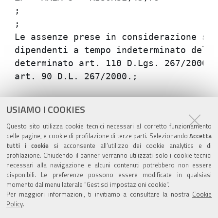
;

;

Le assenze prese in considerazione son
dipendenti a tempo indeterminato dell'
determinato art. 110 D.Lgs. 267/2000),
Azioni
STAMPA
USIAMO I COOKIES
sul
ultima modifica
18/02/2022
Questo sito utilizza cookie tecnici necessari al corretto funzionamento
documento
delle pagine, e cookie di profilazione di terze parti. Selezionando
Accetta
tutti i cookie
si acconsente all’utilizzo dei cookie analytics e di
profilazione. Chiudendo il banner verranno utilizzati solo i cookie tecnici
necessari alla navigazione e alcuni contenuti potrebbero non essere
disponibili. Le preferenze possono essere modificate in qualsiasi
momento dal menu laterale "Gestisci impostazioni cookie".
Valuta questo sito
Per maggiori informazioni, ti invitiamo a consultare la nostra
Cookie
Policy
.