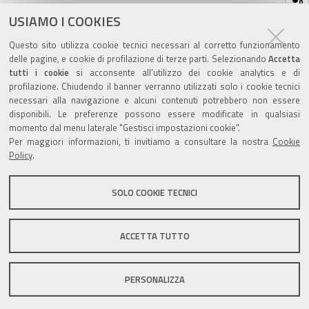
sul
ultima modifica
24/01/2024
documento
USIAMO I COOKIES
Questo sito utilizza cookie tecnici necessari al corretto funzionamento
delle pagine, e cookie di profilazione di terze parti. Selezionando
Accetta
tutti i cookie
si acconsente all’utilizzo dei cookie analytics e di
profilazione. Chiudendo il banner verranno utilizzati solo i cookie tecnici
Valuta questo sito
necessari alla navigazione e alcuni contenuti potrebbero non essere
disponibili. Le preferenze possono essere modificate in qualsiasi
momento dal menu laterale "Gestisci impostazioni cookie".
Per maggiori informazioni, ti invitiamo a consultare la nostra
Cookie
Policy
.
SOLO COOKIE TECNICI
Sito istituzionale Comune di Zola Predosa
ACCETTA TUTTO
Privacy policy
|
DPO
|
Accessibilità
PERSONALIZZA