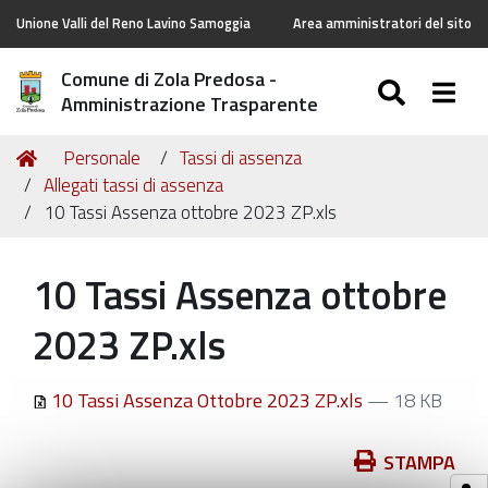
Unione Valli del Reno Lavino Samoggia
Area amministratori del sito
Comune di Zola Predosa -
SEARC
Togg
Amministrazione Trasparente
Tu
Home
Personale
Tassi di assenza
sei
Allegati tassi di assenza
qui:
10 Tassi Assenza ottobre 2023 ZP.xls
10 Tassi Assenza ottobre
2023 ZP.xls
10 Tassi Assenza Ottobre 2023 ZP.xls
— 18 KB
Azioni
STAMPA