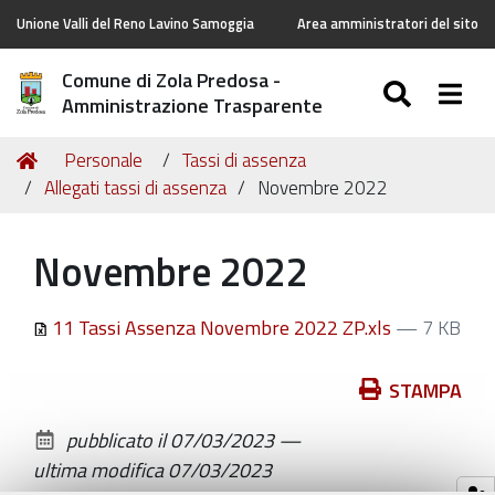
Unione Valli del Reno Lavino Samoggia
Area amministratori del sito
Comune di Zola Predosa -
SEARC
Togg
Amministrazione Trasparente
Tu
Home
Personale
Tassi di assenza
sei
Allegati tassi di assenza
Novembre 2022
qui:
Novembre 2022
11 Tassi Assenza Novembre 2022 ZP.xls
— 7 KB
Azioni
STAMPA
sul
pubblicato il
07/03/2023
—
documento
ultima modifica
07/03/2023