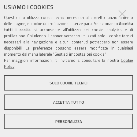
USIAMO I COOKIES
Questo sito utilizza cookie tecnici necessari al corretto funzionamento
delle pagine, e cookie di profilazione di terze parti. Selezionando
Accetta
tutti i cookie
si acconsente all’utilizzo dei cookie analytics e di
Valuta questo sito
profilazione. Chiudendo il banner verranno utilizzati solo i cookie tecnici
necessari alla navigazione e alcuni contenuti potrebbero non essere
disponibili. Le preferenze possono essere modificate in qualsiasi
momento dal menu laterale "Gestisci impostazioni cookie".
Per maggiori informazioni, ti invitiamo a consultare la nostra
Cookie
Policy
.
Sito istituzionale Comune di Zola Predosa
SOLO COOKIE TECNICI
Privacy policy
|
DPO
|
Accessibilità
ACCETTA TUTTO
PERSONALIZZA