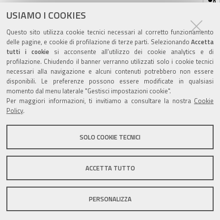
sul
ultima modifica
31/05/2024
documento
USIAMO I COOKIES
Questo sito utilizza cookie tecnici necessari al corretto funzionamento
delle pagine, e cookie di profilazione di terze parti. Selezionando
Accetta
tutti i cookie
si acconsente all’utilizzo dei cookie analytics e di
profilazione. Chiudendo il banner verranno utilizzati solo i cookie tecnici
Valuta questo sito
necessari alla navigazione e alcuni contenuti potrebbero non essere
disponibili. Le preferenze possono essere modificate in qualsiasi
momento dal menu laterale "Gestisci impostazioni cookie".
Per maggiori informazioni, ti invitiamo a consultare la nostra
Cookie
Policy
.
SOLO COOKIE TECNICI
Sito istituzionale Comune di Zola Predosa
ACCETTA TUTTO
Privacy policy
|
DPO
|
Accessibilità
PERSONALIZZA