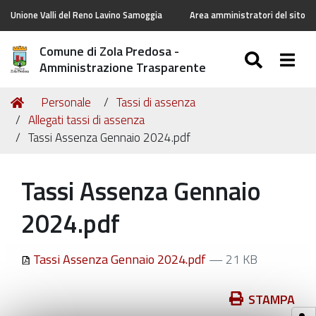
Unione Valli del Reno Lavino Samoggia
Area amministratori del sito
Comune di Zola Predosa -
SEARC
Togg
Amministrazione Trasparente
Tu
Home
Personale
Tassi di assenza
sei
Allegati tassi di assenza
qui:
Tassi Assenza Gennaio 2024.pdf
Tassi Assenza Gennaio
2024.pdf
Tassi Assenza Gennaio 2024.pdf
— 21 KB
Azioni
STAMPA